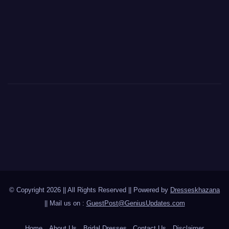
© Copyright 2026 || All Rights Reserved || Powered by
Dresseskhazana
|| Mail us on :
GuestPost@GeniusUpdates.com
Home
About Us
Bridal Dresses
Contact Us
Disclaimer