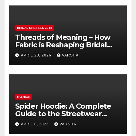
BRIDAL DRESSES 2018
Threads of Meaning – How
Fabric is Reshaping Bridal
Fashion
APRIL 20, 2026
VARSHA
FASHION
Spider Hoodie: A Complete
Guide to the Streetwear
Trend Everyone Is Searching
APRIL 8, 2026
VARSHA
For