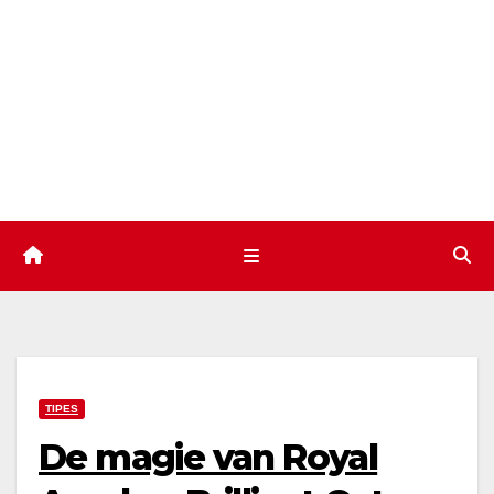
Skip
to
content
TIPES
De magie van Royal