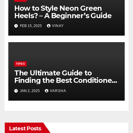
How to Style Neon Green
Heels? – A Beginner’s Guide
FEB 15, 2025
VINAY
TIPES
The Ultimate Guide to
Finding the Best Conditioner
for Short Hair
JAN 2, 2025
VARSHA
Latest Posts